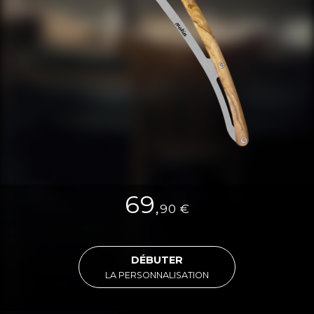
c
o
o
k
i
e
s
69
,
90
€
DÉBUTER
LA PERSONNALISATION