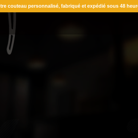
tre couteau personnalisé, fabriqué et expédié sous 48 heur
MANCHE
Bois
POIDS
Bois précieux
15g
(7cm fermé)
Composite
27g
(9cm fermé)
Gold
37g
(11cm fermé)
s - 1966
Aluminium
 - Trio