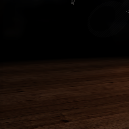
FINITION
24H Le Man
Miroir
24h Le Man
Titane gris
A la ferme
Titane noir
Abeilles
Aigle
American T
Aucun
TATTOO
Arbre
Art Déco
Art Nouvea
Deejo
Astro
de poche
Aviation
Deejo
Bison
de table
Black Bass
Deejo
Cadrans
de cuisine
Cafe Racer