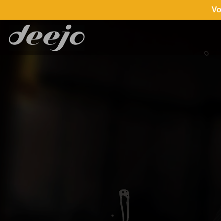
Vo
24H Le Man
24H Le Mans