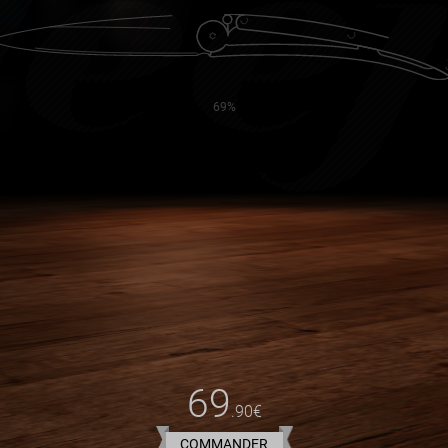
s Motos - Départ
OUVRIR
>
s - Jour
72%
FERMER
>
ruck
u
69
.90€
les undefined pièces
COMMANDER